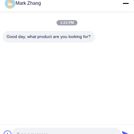
Email Aziendale
*
Mark Zhang
1:23 PM
Come Possiamo Aiutarla?
*
Good day, what product are you looking for?
Invio
© 2026 Shanghai Advance Optical-Electronics Technology Co., Ltd. All Rights
Reserved.