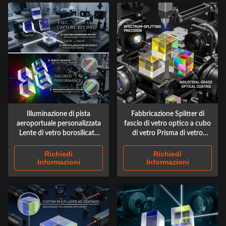
Illuminazione di pista
Fabbricazione Splitter di
aeroportuale personalizzata
fascio di vetro optico a cubo
Lente di vetro borosilicato
di vetro Prisma di vetro
Prisma di cristallo Prisma
Fotografia a cubo X
ottico di vetro X-cubo
personalizzata
Richiedi
Richiedi
Informazioni
Informazioni
personalizzato