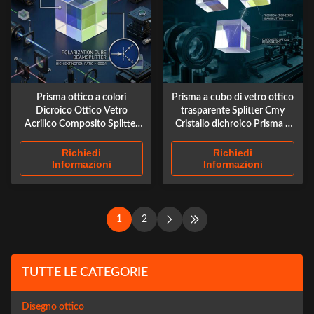
Prisma ottico a colori
Prisma a cubo di vetro ottico
Dicroico Ottico Vetro
trasparente Splitter Cmy
Acrilico Composito Splitter
Cristallo dichroico Prisma a
Cubo
cubo X personalizzato
Richiedi
Richiedi
Informazioni
Informazioni
1
2
TUTTE LE CATEGORIE
Disegno ottico