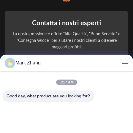
Contatta i nostri esperti
La nostra missione è offrire "Alta Qualità", "Buon Servizio" e
"Consegna Veloce" per aiutare i nostri clienti a ottenere
maggiori profitti.
Mark Zhang
Il Tuo Nome
Numero di telefono
3:17 AM
Nome della società
Good day, what product are you looking for?
E-mail
*
Messaggio
*