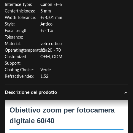
Interface Type:
Canon EF-S
Centerthickness:
5 mm
Width Tolerance:
+/-0,01 mm
Style:
Antico
Focal Length
+/- 1%
Tolerance:
Material:
vetro ottico
Operatingtemperature:
°C -20 - 70
Customized
OEM, ODM
Support:
Coating Choice:
Verde
Refractiveindex:
1.52
Descrizione del prodotto
Obiettivo zoom per fotocamera
digitale 60/40