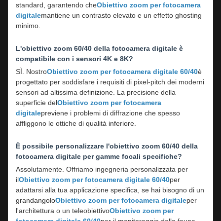
standard, garantendo che
Obiettivo zoom per fotocamera
digitale
mantiene un contrasto elevato e un effetto ghosting
minimo.
L'obiettivo zoom 60/40 della fotocamera digitale è
compatibile con i sensori 4K e 8K?
SÌ. Nostro
Obiettivo zoom per fotocamera digitale 60/40
è
progettato per soddisfare i requisiti di pixel-pitch dei moderni
sensori ad altissima definizione. La precisione della
superficie del
Obiettivo zoom per fotocamera
digitale
previene i problemi di diffrazione che spesso
affliggono le ottiche di qualità inferiore.
È possibile personalizzare l'obiettivo zoom 60/40 della
fotocamera digitale per gamme focali specifiche?
Assolutamente. Offriamo ingegneria personalizzata per
il
Obiettivo zoom per fotocamera digitale 60/40
per
adattarsi alla tua applicazione specifica, se hai bisogno di un
grandangolo
Obiettivo zoom per fotocamera digitale
per
l'architettura o un teleobiettivo
Obiettivo zoom per