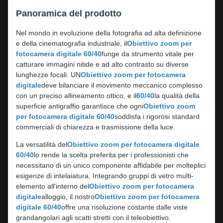
Panoramica del prodotto
Nel mondo in evoluzione della fotografia ad alta definizione
e della cinematografia industriale, il
Obiettivo zoom per
fotocamera digitale 60/40
funge da strumento vitale per
catturare immagini nitide e ad alto contrasto su diverse
lunghezze focali. UN
Obiettivo zoom per fotocamera
digitale
deve bilanciare il movimento meccanico complesso
con un preciso allineamento ottico, e il
60/40
la qualità della
superficie antigraffio garantisce che ogni
Obiettivo zoom
per fotocamera digitale 60/40
soddisfa i rigorosi standard
commerciali di chiarezza e trasmissione della luce.
La versatilità del
Obiettivo zoom per fotocamera digitale
60/40
lo rende la scelta preferita per i professionisti che
necessitano di un unico componente affidabile per molteplici
esigenze di intelaiatura. Integrando gruppi di vetro multi-
elemento all'interno del
Obiettivo zoom per fotocamera
digitale
alloggio, il nostro
Obiettivo zoom per fotocamera
digitale 60/40
offre una risoluzione costante dalle viste
grandangolari agli scatti stretti con il teleobiettivo.