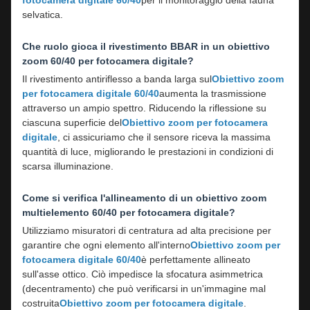
fotocamera digitale 60/40
per il monitoraggio della fauna
selvatica.
Che ruolo gioca il rivestimento BBAR in un obiettivo
zoom 60/40 per fotocamera digitale?
Il rivestimento antiriflesso a banda larga sul
Obiettivo zoom
per fotocamera digitale 60/40
aumenta la trasmissione
attraverso un ampio spettro. Riducendo la riflessione su
ciascuna superficie del
Obiettivo zoom per fotocamera
digitale
, ci assicuriamo che il sensore riceva la massima
quantità di luce, migliorando le prestazioni in condizioni di
scarsa illuminazione.
Come si verifica l'allineamento di un obiettivo zoom
multielemento 60/40 per fotocamera digitale?
Utilizziamo misuratori di centratura ad alta precisione per
garantire che ogni elemento all'interno
Obiettivo zoom per
fotocamera digitale 60/40
è perfettamente allineato
sull'asse ottico. Ciò impedisce la sfocatura asimmetrica
(decentramento) che può verificarsi in un'immagine mal
costruita
Obiettivo zoom per fotocamera digitale
.