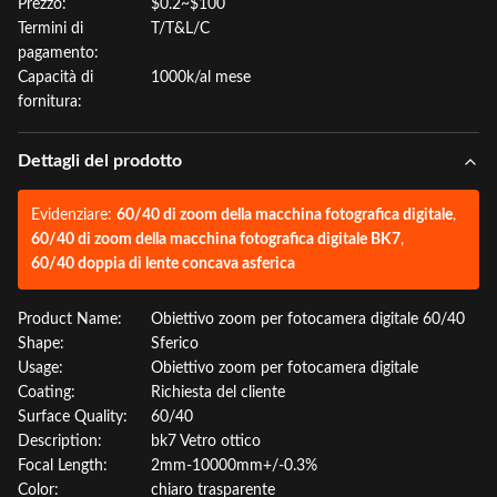
Prezzo:
$0.2~$100
Termini di
T/T&L/C
pagamento:
Capacità di
1000k/al mese
fornitura:
Dettagli del prodotto
Evidenziare:
60/40 di zoom della macchina fotografica digitale
,
60/40 di zoom della macchina fotografica digitale BK7
,
60/40 doppia di lente concava asferica
Product Name:
Obiettivo zoom per fotocamera digitale 60/40
Shape:
Sferico
Usage:
Obiettivo zoom per fotocamera digitale
Coating:
Richiesta del cliente
Surface Quality:
60/40
Description:
bk7 Vetro ottico
Focal Length:
2mm-10000mm+/-0.3%
Color:
chiaro trasparente