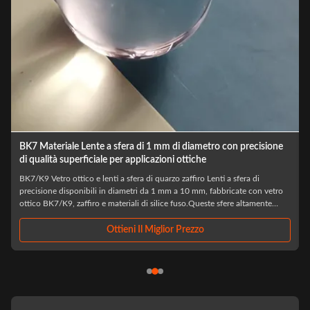
Coppa riflettore LED in materiale BK7 personalizzato con
diametro di 25 mm e lunghezza focale di 150 mm
Coppa riflettore LED in alluminio personalizzata Coppe riflettore LED
rotonde in zaffiro ad alta precisione progettate per prestazioni ottiche
superiori in applicazioni industriali esigenti. Specifiche tecniche Parametro
Specifiche Materiali BK7, Quarzo, Infrarossi, Zaffiro, Ge, Si, ZnSe, CaF2,
ecc. ...
Ottieni Il Miglior Prezzo