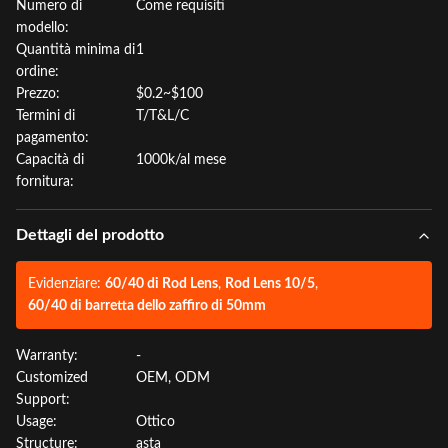
Numero di
Come requisiti
modello:
Quantità minima di
1
ordine:
Prezzo:
$0.2~$100
Termini di
T/T&L/C
pagamento:
Capacità di
1000k/al mese
fornitura:
Dettagli del prodotto
Evidenziare:
60/40 di Rod Lens
,
Rod Lens 10/5
,
60/40 di barretta dello zaffiro di 50mm
Warranty:
-
Customized
OEM, ODM
Support:
Usage:
Ottico
Structure:
asta