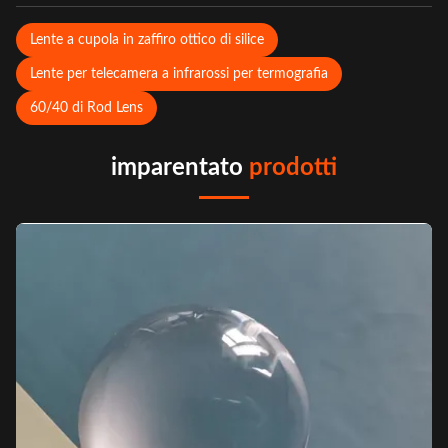
Lente a cupola in zaffiro ottico di silice
Lente per telecamera a infrarossi per termografia
60/40 di Rod Lens
imparentato
prodotti