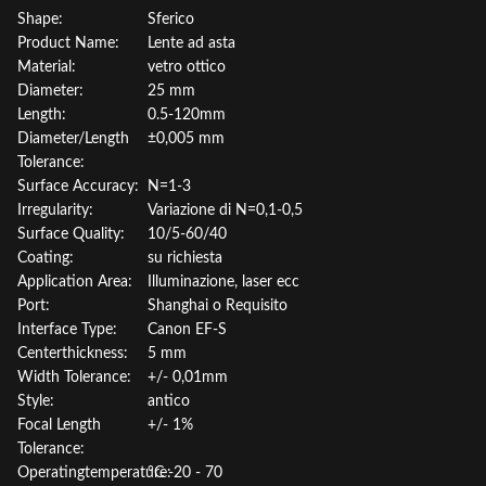
Shape:
Sferico
Product Name:
Lente ad asta
Material:
vetro ottico
Diameter:
25 mm
Length:
0.5-120mm
Diameter/Length
±0,005 mm
Tolerance:
Surface Accuracy:
N=1-3
Irregularity:
Variazione di N=0,1-0,5
Surface Quality:
10/5-60/40
Coating:
su richiesta
Application Area:
Illuminazione, laser ecc
Port:
Shanghai o Requisito
Interface Type:
Canon EF-S
Centerthickness:
5 mm
Width Tolerance:
+/- 0,01mm
Style:
antico
Focal Length
+/- 1%
Tolerance:
Operatingtemperature:
°C -20 - 70