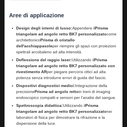
Aree di applicazione
Design degli interni di lusso:
Appendere il
Prisma
triangolare ad angolo retto BK7 personalizzato
come
architettonico
Prisma di cristallo
dell'acchiappasole
per riempire gli spazi con proiezioni
spettrali arcobaleno ad alta intensità.
Deflessione del raggio laser:
Utilizzando il
Prisma
triangolare ad angolo retto BK7 personalizzato con
rivestimento AR
per piegare percorsi ottici ad alta
potenza senza introdurre errori di guida del fascio.
Dispositivi diagnostici medici:
Integrazione della
precisione
Prisma ad angolo retto
in treni di imaging
endoscopico compatti e sensori per l'analisi del sangue.
Spettroscopia didattica:
Utilizzando il
Prisma
triangolare ad angolo retto BK7 personalizzato
nei
laboratori di fisica per dimostrare la rifrazione e la
dispersione della luce.