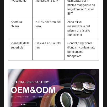
rivestimento
multistrato (BBAR)
ottimizzata per il
prisma triangolare ad
angolo retto Custom
BK7
Apertura
> 90% dell'area del
Zona attiva
chiara
viso
massimizzata del
prisma di cristallo
Suncatcher
Planarità della
Da λ/4 a λ/10 a 633
Controllo del fronte
superficie
nm
d'onda incontaminato
per il prisma
triangolare