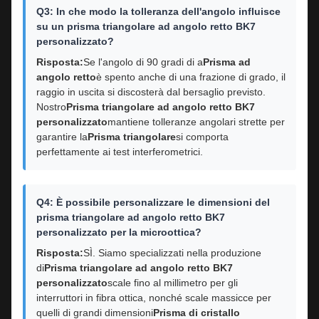
Q3: In che modo la tolleranza dell'angolo influisce
su un prisma triangolare ad angolo retto BK7
personalizzato?
Risposta:
Se l'angolo di 90 gradi di a
Prisma ad
angolo retto
è spento anche di una frazione di grado, il
raggio in uscita si discosterà dal bersaglio previsto.
Nostro
Prisma triangolare ad angolo retto BK7
personalizzato
mantiene tolleranze angolari strette per
garantire la
Prisma triangolare
si comporta
perfettamente ai test interferometrici.
Q4: È possibile personalizzare le dimensioni del
prisma triangolare ad angolo retto BK7
personalizzato per la microottica?
Risposta:
SÌ. Siamo specializzati nella produzione
di
Prisma triangolare ad angolo retto BK7
personalizzato
scale fino al millimetro per gli
interruttori in fibra ottica, nonché scale massicce per
quelli di grandi dimensioni
Prisma di cristallo