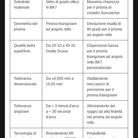
Substrato
Vetro di grado ottico
Massima chiarezza
materiale
N-BK7
per il prisma di
cristallo Suncatcher
Geometria del
Prisma triangolare
Deviazione esatta di
prisma
ad angolo retto
90 gradi per il prisma
ad angolo retto
Qualità della
Da 20-10 a 40-20
Dispersione bassa
superficie
Gratta-Scava
per il prisma
triangolare ad angolo
retto BK7
personalizzato
Tolleranza
Da ±0,005 mm a
Adattamento
dimensionale
±0,05 mm
meccanico di
precisione per il
prisma triangolare
Tolleranza
Da < 3 minuti d'arco
Allineamento del
angolare
a < 30 secondi
raggio ad alta fedeltà
d'arco
nel prisma ad angolo
retto
Tecnologia di
Rivestimento AR
Produttività