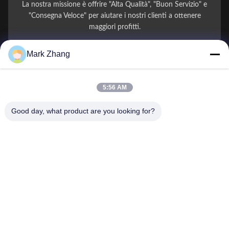
La nostra missione è offrire "Alta Qualità", "Buon Servizio" e
"Consegna Veloce" per aiutare i nostri clienti a ottenere
maggiori profitti.
Mark Zhang
Il Tuo Nome
Numero di telefono
5:56 AM
Nome della società
Good day, what product are you looking for?
E-mail
*
Messaggio
*
Invio