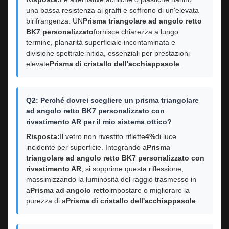
una bassa resistenza ai graffi e soffrono di un'elevata
birifrangenza. UN
Prisma triangolare ad angolo retto
BK7 personalizzato
fornisce chiarezza a lungo
termine, planarità superficiale incontaminata e
divisione spettrale nitida, essenziali per prestazioni
elevate
Prisma di cristallo dell'acchiappasole
.
Q2: Perché dovrei scegliere un prisma triangolare
ad angolo retto BK7 personalizzato con
rivestimento AR per il mio sistema ottico?
Risposta:
Il vetro non rivestito riflette
4%
di luce
incidente per superficie. Integrando a
Prisma
triangolare ad angolo retto BK7 personalizzato con
rivestimento AR
, si sopprime questa riflessione,
massimizzando la luminosità del raggio trasmesso in
a
Prisma ad angolo retto
impostare o migliorare la
purezza di a
Prisma di cristallo dell'acchiappasole
.