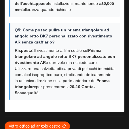
dell'acchiappasole
installazioni, mantenendo a
±0,005
mm
tolleranza quando richiesto.
Q5: Come posso pulire un prisma triangolare ad
angolo retto BK7 personalizzato con rivestimento
AR senza graffiarlo?
Risposta:
Il rivestimento a film sottile sul
Prisma
triangolare ad angolo retto BK7 personalizzato con
rivestimento AR
è durevole ma richiede cure.
Utilizzare una salvietta ottica priva di pelucchi inumidita
con alcol isopropilico puro, strofinando delicatamente
in un'unica direzione sulla parte anteriore del
Prisma
triangolare
per preservarne la
20-10 Gratta-
Scava
qualità.
Vetro ottico ad angolo destro k9