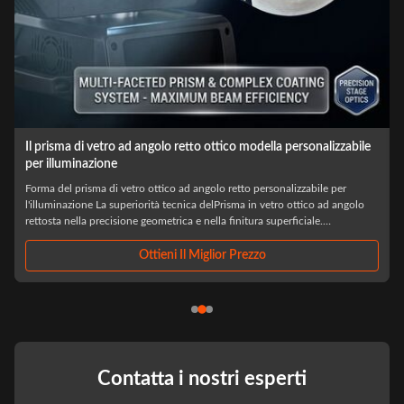
le
Prisma ottico in vetro cristallo ottico personalizzato per ostacoli
aeronautici
Luce di ostacolo per l'aviazione su misura cristallo di vetro ottico prisma
ottico Nel settore critico della sicurezza dello spazio aereo, laLuce ottica
per ostacoli per l'aviazione su misuraIl sistema di segnalazione dei veicoli a
motore è uno strumento essenziale per la marcatura delle strutture a ...
Ottieni Il Miglior Prezzo
Contatta i nostri esperti