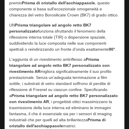
premio
Prisma di cristallo dell'acchiappasole
, questo
componente si basa sull'eccezionale omogeneità e
chiarezza del vetro Borosilicate Crown (BK7) di grado ottico.
UN
Prisma triangolare ad angolo retto BK7
personalizzato
funziona sfruttando il fenomeno della
riflessione interna totale (TIR) ​​o dispersione spaziale,
suddividendo la luce composita nelle sue componenti
spettrali o reindirizzando un fronte d'onda esattamente
90°
.
L'aggiunta di un rivestimento antiriflesso a
Prisma
triangolare ad angolo retto BK7 personalizzato con
rivestimento AR
migliora significativamente il suo profilo
prestazionale. Senza un'adeguata terminazione a film
sottile, i substrati di vetro standard soffrono di perdite di
riflessione di Fresnel su ciascun confine. Specificando
a
Prisma triangolare ad angolo retto BK7 personalizzato
con rivestimento AR
, i progettisti ottici massimizzano la
trasmissione della luce interna ed eliminano le immagini
fantasma, il che è essenziale sia per i sensori di imaging
industriali che per quelli ad alta brillantezza
Prisma di
cristallo dell'acchiappasole
matrici.