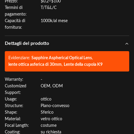
Prezzo:
$0.2~$100
Termini di
T/T&L/C
pagamento:
Capacità di
1000k/al mese
fornitura:
Dettagli del prodotto
Evidenziare:
Sapphire Aspherical Optical Lens
,
lente ottica asferica di 30mm
,
Lente della cupola K9
Warranty:
-
Customized
OEM, ODM
Support:
Usage:
ottico
Structure:
Plano-convesso
Shape:
Sferico
Material:
vetro ottico
Focal Length:
costume
Coating:
su richiesta