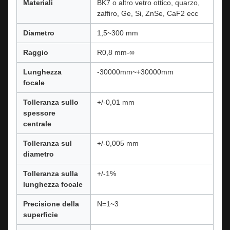
Materiali
BK7 o altro vetro ottico, quarzo,
zaffiro, Ge, Si, ZnSe, CaF2 ecc
Diametro
1,5~300 mm
Raggio
R0,8 mm-∞
Lunghezza
-30000mm~+30000mm
focale
Tolleranza sullo
+/-0,01 mm
spessore
centrale
Tolleranza sul
+/-0,005 mm
diametro
Tolleranza sulla
+/-1%
lunghezza focale
Precisione della
N=1~3
superficie