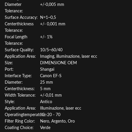
Diameter
+/-0,005 mm
Tolerance:
Surface Accuracy:
N=1~0,5
Centerthickness
+/- 0,001 mm
Tolerance:
Focal Length
+/- 1%
Tolerance:
Surface Quality:
10/5~60/40
Application Area:
Imaging, illuminazione, laser ecc
Size:
DIMENSIONE OEM
Port:
Shangai
Interface Type:
Canon EF-S
Diameter:
25 mm
Centerthickness:
5 mm
Width Tolerance:
+/-0,01 mm
Style:
Antico
Application Area:
Illuminazione, laser ecc
Operatingtemperature:
°C -20 - 70
Filter Ring Color:
Nero, Argento, Oro
Coating Choice:
Verde