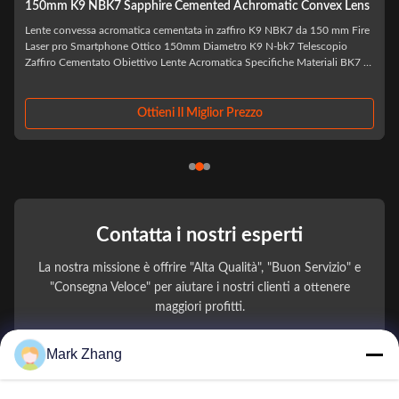
Resine BK7 doppio zaffiro della lente concava di 300mm - di
1.5mm
BK7 Resina da 1,5 mm a 300 mm Lenti doppie concave Zaffiro
Visualizzazione del prodotto Produttori all'ingrosso di resine BK7 e altri
vetri ottici cupola di zaffiro doppio concavo cementato lenti ottiche di
zaffiro Shanghai Advance Optical-Electronics Technology Co., Ltd. è
un'impresa di produzione ...
Ottieni Il Miglior Prezzo
Contatta i nostri esperti
La nostra missione è offrire "Alta Qualità", "Buon Servizio" e
"Consegna Veloce" per aiutare i nostri clienti a ottenere
maggiori profitti.
Mark Zhang
Il Tuo Nome