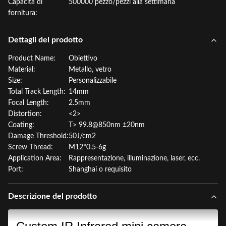
Capacità di
500000 pezzo/pezzi alla settimana
fornitura:
Dettagli del prodotto
Product Name:
Obiettivo
Material:
Metallo, vetro
Size:
Personalizzabile
Total Track Length:
14mm
Focal Length:
2.5mm
Distortion:
<2>
Coating:
T> 99.8@850nm ±20nm
Damage Threshold:
50J/cm2
Screw Thread:
M12*0.5-6g
Application Area:
Rappresentazione, illuminazione, laser, ecc.
Port:
Shanghai o requisito
Descrizione del prodotto