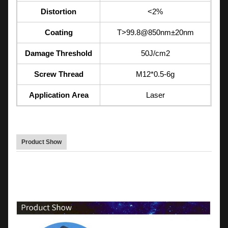
Distortion
<2%
Coating
T>99.8@850nm±20nm
Damage Threshold
50J/cm2
Screw Thread
M12*0.5-6g
Application Area
Laser
Product Show