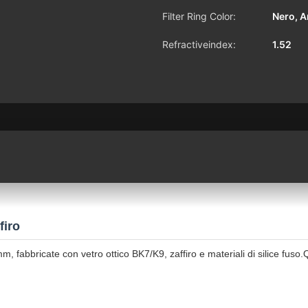
Filter Ring Color:
Nero, A
Refractiveindex:
1.52
firo
m, fabbricate con vetro ottico BK7/K9, zaffiro e materiali di silice fuso