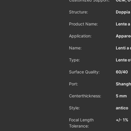
Structure:
Doppia
Product Name:
Lente a
Application:
Apparec
Name:
Lenti a 
Type:
Lente o
Surface Quality:
60/40
Port:
Shangh
Centerthickness:
5 mm
Style:
antico
Focal Length
+/- 1%
Tolerance: