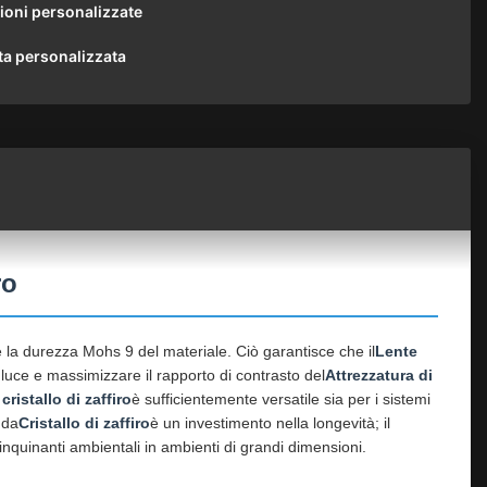
oni personalizzate
ta personalizzata
ro
re la durezza Mohs 9 del materiale. Ciò garantisce che il
Lente
 luce e massimizzare il rapporto di contrasto del
Attrezzatura di
cristallo di zaffiro
è sufficientemente versatile sia per i sistemi
 da
Cristallo di zaffiro
è un investimento nella longevità; il
nquinanti ambientali in ambienti di grandi dimensioni.