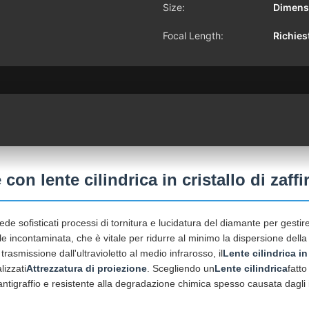
Size:
Dimensi
Focal Length:
Richies
con lente cilindrica in cristallo di zaffi
ede sofisticati processi di tornitura e lucidatura del diamante per gesti
e incontaminata, che è vitale per ridurre al minimo la dispersione della
trasmissione dall'ultravioletto al medio infrarosso, il
Lente cilindrica in 
lizzati
Attrezzatura di proiezione
. Scegliendo un
Lente cilindrica
fatto
ntigraffio e resistente alla degradazione chimica spesso causata dagli i