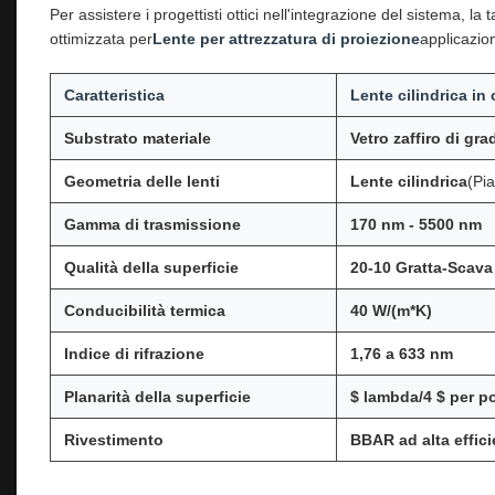
Per assistere i progettisti ottici nell'integrazione del sistema, la
ottimizzata per
Lente per attrezzatura di proiezione
applicazion
Caratteristica
Lente cilindrica in c
Substrato materiale
Vetro zaffiro di gra
Geometria delle lenti
Lente cilindrica
(Pi
Gamma di trasmissione
170 nm - 5500 nm
Qualità della superficie
20-10 Gratta-Scava
Conducibilità termica
40 W/(m*K)
Indice di rifrazione
1,76 a 633 nm
Planarità della superficie
$ lambda/4 $ per po
Rivestimento
BBAR ad alta effic