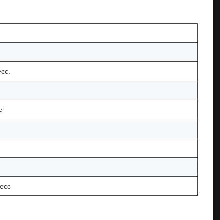
ecc.
c
 ecc