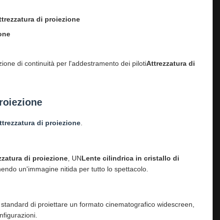
ttrezzatura di proiezione
ione
one di continuità per l'addestramento dei piloti
Attrezzatura di
roiezione
ttrezzatura di proiezione
.
zzatura di proiezione
, UN
Lente cilindrica in cristallo di
nendo un'immagine nitida per tutto lo spettacolo.
 standard di proiettare un formato cinematografico widescreen,
nfigurazioni.