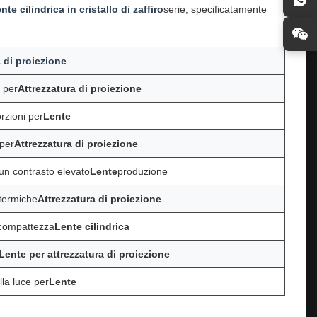
nte cilindrica in cristallo di zaffiro
serie, specificatamente
a di proiezione
 per
Attrezzatura di proiezione
rzioni per
Lente
per
Attrezzatura di proiezione
un contrasto elevato
Lente
produzione
 termiche
Attrezzatura di proiezione
r compattezza
Lente cilindrica
Lente per attrezzatura di proiezione
la luce per
Lente