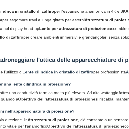
indrica in cristallo di zaffiro
per l'espansione anamorfica in 4K e 8K
A
ca
per sagomare travi a lunga gittata per esterni
Attrezzatura di proiez
ca nel display head-up
Lente per attrezzatura di proiezione
assemblee
llo di zaffiro
per creare ambienti immersivi e grandangolari senza soluzi
droneggiare l'ottica delle apparecchiature di p
l'utilizzo di
Lente cilindrica in cristallo di zaffiro
per professionista
A
 per una lente cilindrica in proiezione?
offre una conduttività termica molto più elevata. Ad alto wattaggio
Attre
ca quando a
Obiettivo dell'attrezzatura di proiezione
si riscalda, mante
oni nell'apparecchiatura di proiezione?
la direzione. In
Attrezzatura di proiezione
, ciò consente a un sensore
to vitale per l'anamorfico
Obiettivo dell'attrezzatura di proiezione
co