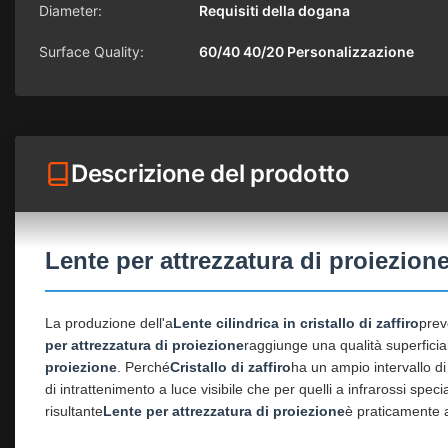
Diameter:
Requisiti della dogana
Surface Quality:
60/40 40/20 Personalizzazione
Descrizione del prodotto
Lente per attrezzatura di proiezione 
La produzione dell'a
Lente cilindrica in cristallo di zaffiro
prev
per attrezzatura di proiezione
raggiunge una qualità superficial
proiezione
. Perché
Cristallo di zaffiro
ha un ampio intervallo di 
di intrattenimento a luce visibile che per quelli a infrarossi specia
risultante
Lente per attrezzatura di proiezione
è praticamente a