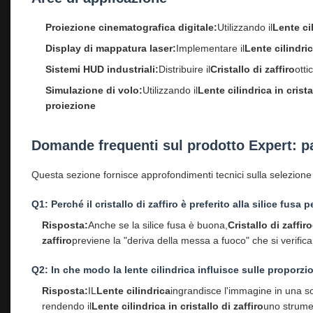
Proiezione cinematografica digitale:
Utilizzando il
Lente cil
Display di mappatura laser:
Implementare il
Lente cilindri
Sistemi HUD industriali:
Distribuire il
Cristallo di zaffiro
otti
Simulazione di volo:
Utilizzando il
Lente cilindrica in crista
proiezione
Domande frequenti sul prodotto Expert: pa
Questa sezione fornisce approfondimenti tecnici sulla selezione e 
Q1: Perché il cristallo di zaffiro è preferito alla silice fusa
Risposta:
Anche se la silice fusa è buona,
Cristallo di zaffiro
zaffiro
previene la "deriva della messa a fuoco" che si verifi
Q2: In che modo la lente cilindrica influisce sulle proporzi
Risposta:
IL
Lente cilindrica
ingrandisce l'immagine in una so
rendendo il
Lente cilindrica in cristallo di zaffiro
uno strumen