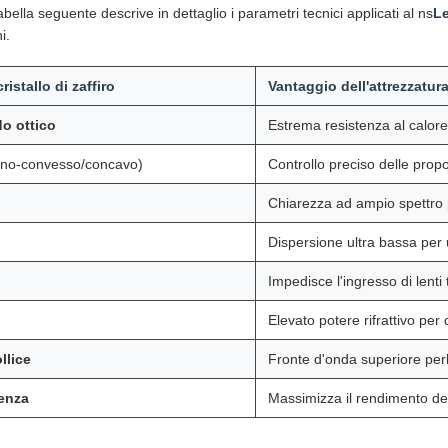
 tabella seguente descrive in dettaglio i parametri tecnici applicati al ns
Le
i.
ristallo di zaffiro
Vantaggio dell'attrezzatur
do ottico
Estrema resistenza al calore
ano-convesso/concavo)
Controllo preciso delle propo
Chiarezza ad ampio spettro 
Dispersione ultra bassa per 
Impedisce l'ingresso di lenti
Elevato potere rifrattivo pe
llice
Fronte d'onda superiore per
ienza
Massimizza il rendimento del