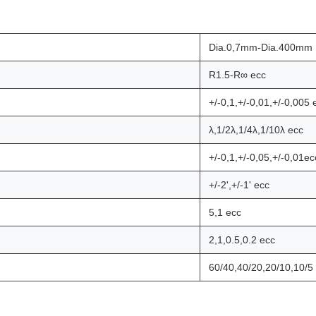
Dia.0,7mm-Dia.400mm
R1.5-R∞ ecc
+/-0,1,+/-0,01,+/-0,005 
λ,1/2λ,1/4λ,1/10λ ecc
+/-0,1,+/-0,05,+/-0,01ec
+/-2',+/-1' ecc
5,1 ecc
2,1,0.5,0.2 ecc
60/40,40/20,20/10,10/5