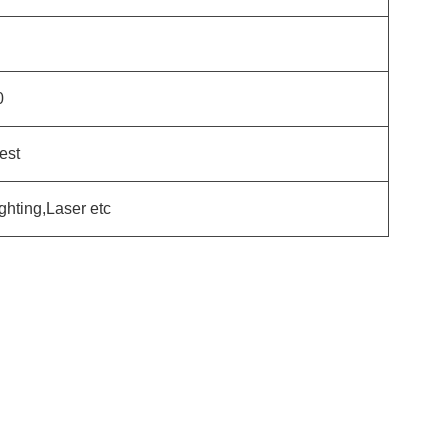
0
est
ghting,Laser etc