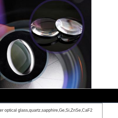
er optical glass,quartz,sapphire,Ge,Si,ZnSe,CaF2