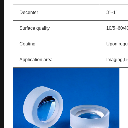
Decenter
3''~1''
Surface quality
10/5~60/4
Coating
Upon requ
Application area
Imaging,Li