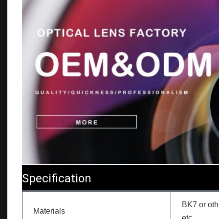
Specification
BK7 or oth
Materials
etc