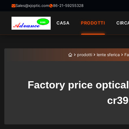
Sales@xjoptic.com
86-21-59255328
CASA
PRODOTTI
CIRC
prodotti
lente sferica
Fa
Factory price optica
cr39