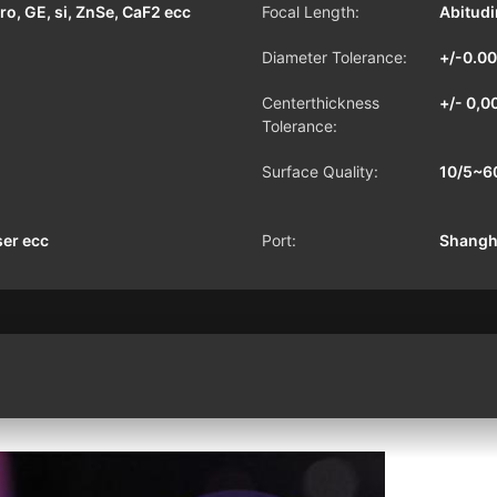
firo, GE, si, ZnSe, CaF2 ecc
Focal Length:
Abitud
Diameter Tolerance:
+/-0.
Centerthickness
+/- 0,00
Tolerance:
Surface Quality:
10/5~6
ser ecc
Port:
Shangh