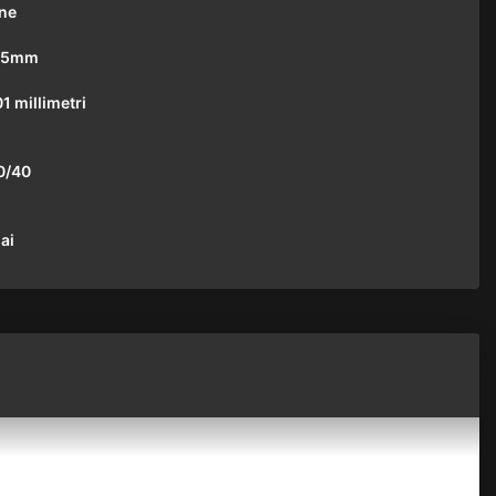
ine
005mm
1 millimetri
0/40
ai