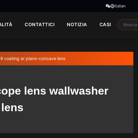
Italian
ALITÀ
CONTATTICI
NOTIZIA
CASI
39 coating ar plano-concave lens
scope lens wallwasher
 lens