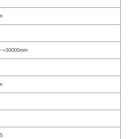
m
m~+30000mm
m
.5