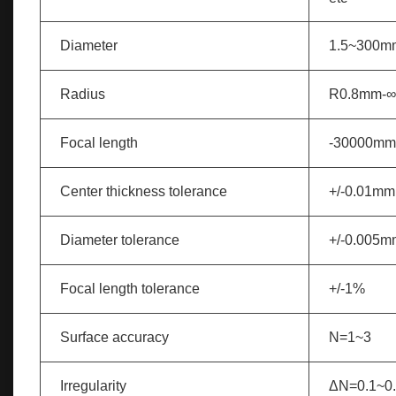
Diameter
1.5~300m
Radius
R0.8mm-∞
Focal length
-30000m
Center thickness tolerance
+/-0.01mm
Diameter tolerance
+/-0.005m
Focal length tolerance
+/-1%
Surface accuracy
N=1~3
Irregularity
ΔN=0.1~0