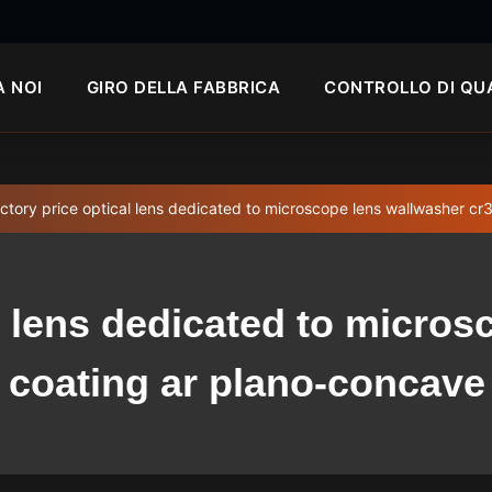
A NOI
GIRO DELLA FABBRICA
CONTROLLO DI QU
ctory price optical lens dedicated to microscope lens wallwasher cr
l lens dedicated to micro
 coating ar plano-concave