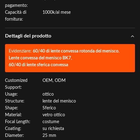
pagamento:
Capacità di
1000k/al mese
fornitura:
Dettagli del prodotto
Evidenziare:
60/40 di lente convessa rotonda del menisco
,
Lente convessa del menisco BK7
,
60/40 di lente sferica convessa
Customized
OEM, ODM
Support:
Usage:
ottico
Structure:
lente del menisco
Shape:
Sferico
Material:
vetro ottico
Focal Length:
costume
Coating:
su richiesta
Diameter:
25 mm