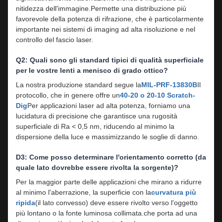
nitidezza dell'immagine.Permette una distribuzione più
favorevole della potenza di rifrazione, che è particolarmente
importante nei sistemi di imaging ad alta risoluzione e nel
controllo del fascio laser.
Q2: Quali sono gli standard tipici di qualità superficiale
per le vostre lenti a menisco di grado ottico?
La nostra produzione standard segue la
MIL-PRF-13830B
Il
protocollo, che in genere offre un
40-20 o 20-10 Scratch-
Dig
Per applicazioni laser ad alta potenza, forniamo una
lucidatura di precisione che garantisce una rugosità
superficiale di Ra < 0,5 nm, riducendo al minimo la
dispersione della luce e massimizzando le soglie di danno.
D3: Come posso determinare l'orientamento corretto (da
quale lato dovrebbe essere rivolta la sorgente)?
Per la maggior parte delle applicazioni che mirano a ridurre
al minimo l'aberrazione, la superficie con la
curvatura più
ripida
(il lato convesso) deve essere rivolto verso l'oggetto
più lontano o la fonte luminosa collimata.che porta ad una