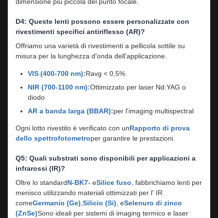
dimensione più piccola del punto focale.
D4: Queste lenti possono essere personalizzate con
rivestimenti specifici antiriflesso (AR)?
Offriamo una varietà di rivestimenti a pellicola sottile su
misura per la lunghezza d'onda dell'applicazione.
VIS (400-700 nm):
Ravg < 0,5%
NIR (700-1100 nm):
Ottimizzato per laser Nd:YAG o
diodo
AR a banda larga (BBAR):
per l'imaging multispectral
Ogni lotto rivestito è verificato con un
Rapporto di prova
dello spettrofotometro
per garantire le prestazioni.
Q5: Quali substrati sono disponibili per applicazioni a
infrarossi (IR)?
Oltre lo standard
N-BK7
- e
Silice fuso
, fabbrichiamo lenti per
menisco utilizzando materiali ottimizzati per l' IR
come
Germanio (Ge)
,
Silicio (Si)
, e
Selenuro di zinco
(ZnSe)
Sono ideali per sistemi di imaging termico e laser