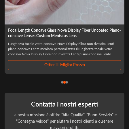
Wholesale Optical LED Laser BK7 Biconcave Custom Double
Concave Lens
i
Laser LED ottico all'ingrosso BK7 Biconcavo Custom Double Concave
IlLaser LED ottico all'ingrosso BK7 Biconcavo Custom Double Concaveè
un componente ottico di precisione progettato specificamente per
ato
applicazioni laser e LED avanzate, realizzato con vetro ottico BK7 di alta
qualità,Questa lente ...
Ottieni Il Miglior Prezzo
Contatta i nostri esperti
La nostra missione è offrire "Alta Qualità", "Buon Servizio" e
"Consegna Veloce" per aiutare i nostri clienti a ottenere
maggiori profitti.