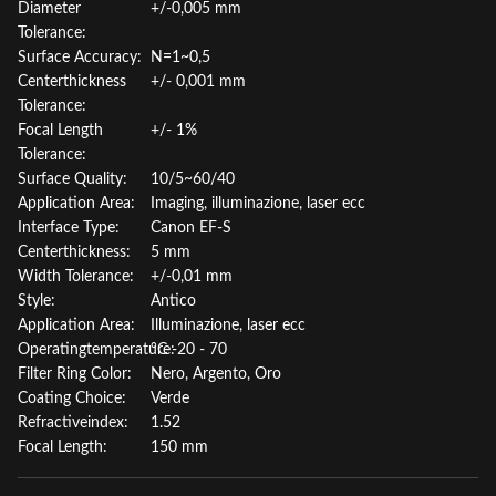
Diameter
+/-0,005 mm
Tolerance:
Surface Accuracy:
N=1~0,5
Centerthickness
+/- 0,001 mm
Tolerance:
Focal Length
+/- 1%
Tolerance:
Surface Quality:
10/5~60/40
Application Area:
Imaging, illuminazione, laser ecc
Interface Type:
Canon EF-S
Centerthickness:
5 mm
Width Tolerance:
+/-0,01 mm
Style:
Antico
Application Area:
Illuminazione, laser ecc
Operatingtemperature:
°C -20 - 70
Filter Ring Color:
Nero, Argento, Oro
Coating Choice:
Verde
Refractiveindex:
1.52
Focal Length:
150 mm